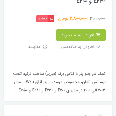
E230 و E200
2,800,000
تومان
3,000,000
تخفیف
7٪
افزودن به سبدخرید
افزودن به علاقه‌مندی
مقایسه
کمک فنر جلو بنز E کلاس برند (فیری) ساخت ترکیه تحت
لیسانس آلمان، مخصوص مرسدس بنز اتاق W211 از مدل
2003 الی 2010 در مدلهای E200 و E230 و E280 و E350