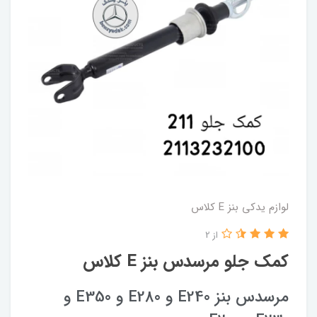
لوازم یدکی بنز E کلاس
از 2
کمک جلو مرسدس بنز E کلاس
مرسدس بنز E240 و E280 و E350 و