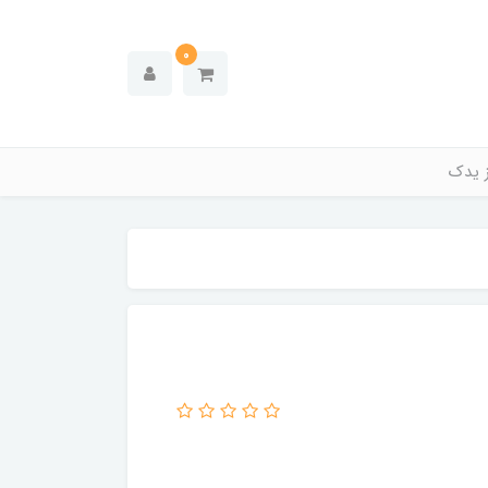
0
ز یدک