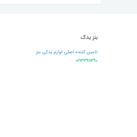
بنز یدک
تامین کننده اصلی لوازم یدکی بنز
02133911390