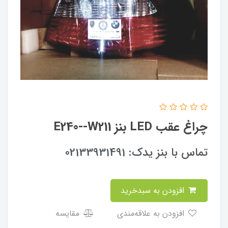
چراغ عقب LED بنز E240--W211
تماس با بنز یدک: 02133931491
افزودن به سبدخرید
افزودن به علاقه‌مندی
مقایسه