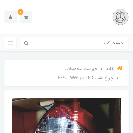
0
خانه
فهرست محصولات
چراغ عقب LED بنز E240--W211