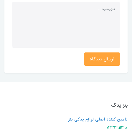
ارسال دیدگاه
بنز یدک
تامین کننده اصلی لوازم یدکی بنز
02133911390