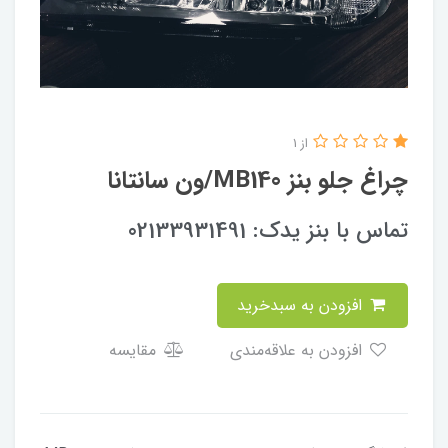
از 1
چراغ جلو بنز MB140/ون سانتانا
تماس با بنز یدک: 02133931491
افزودن به سبدخرید
افزودن به علاقه‌مندی
مقایسه