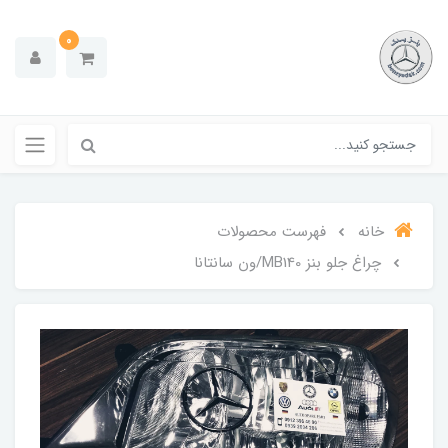
0
خانه
فهرست محصولات
چراغ جلو بنز MB140/ون سانتانا