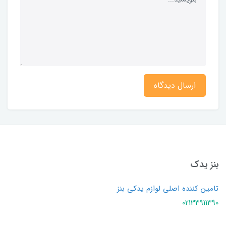
ارسال دیدگاه
بنز یدک
تامین کننده اصلی لوازم یدکی بنز
02133911390