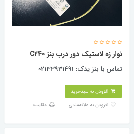
نوار زه لاستیک دور درب بنز C240
تماس با بنز یدک: 02133931491
افزودن به سبدخرید
افزودن به علاقه‌مندی
مقایسه