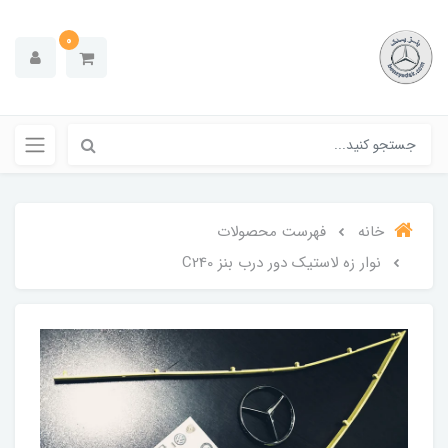
0
خانه
فهرست محصولات
نوار زه لاستیک دور درب بنز C240