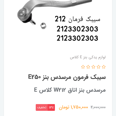
لوازم یدکی بنز E کلاس
سیبک فرمون مرسدس بنز E250
مرسدس بنز اتاق W212 کلاس E
1,750,000
تومان
2,000,000
تخفیف
13٪