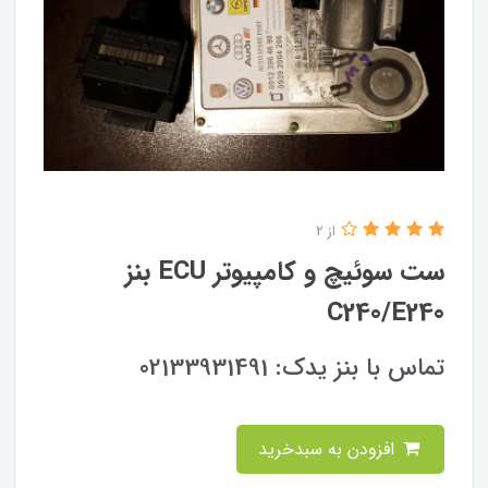
از 2
ست سوئیچ و کامپیوتر ECU بنز
C240/E240
تماس با بنز یدک: 02133931491
افزودن به سبدخرید