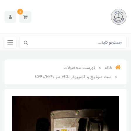
0
خانه
فهرست محصولات
ست سوئیچ و کامپیوتر ECU بنز C240/E240