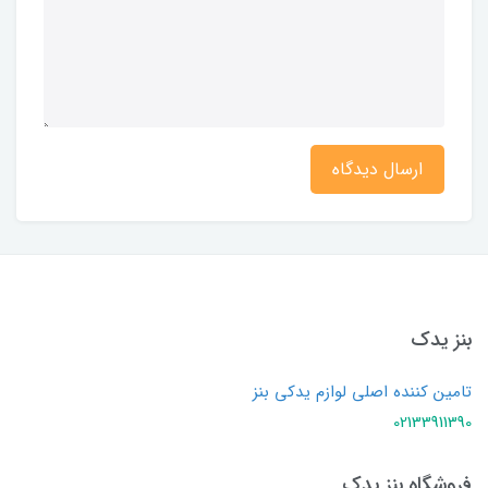
ارسال دیدگاه
بنز یدک
تامین کننده اصلی لوازم یدکی بنز
02133911390
فروشگاه بنز یدک