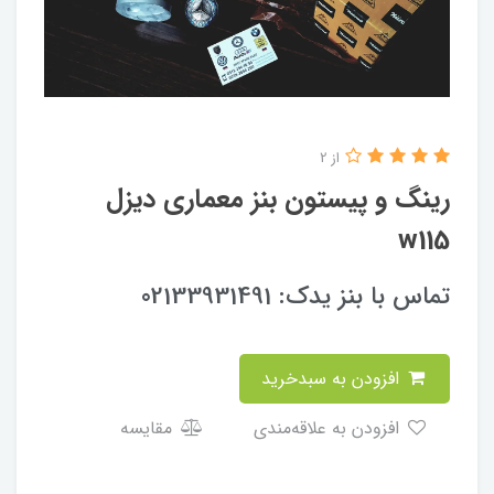
از 2
رینگ و پیستون بنز معماری دیزل
w115
تماس با بنز یدک: 02133931491
افزودن به سبدخرید
افزودن به علاقه‌مندی
مقایسه