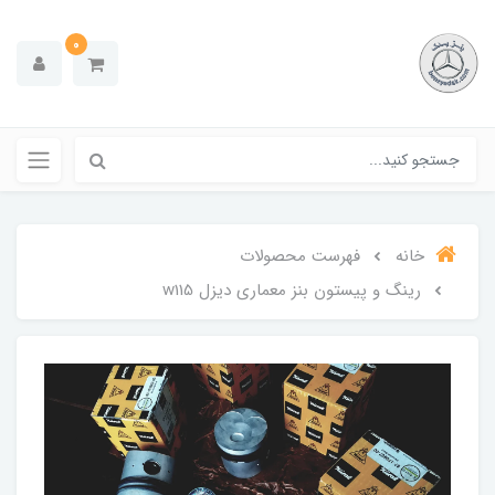
0
خانه
فهرست محصولات
رینگ و پیستون بنز معماری دیزل w115