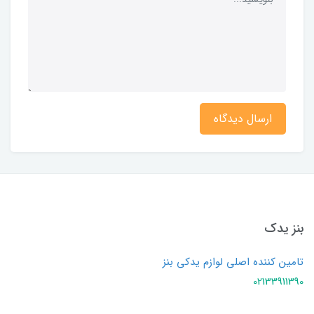
ارسال دیدگاه
بنز یدک
تامین کننده اصلی لوازم یدکی بنز
02133911390