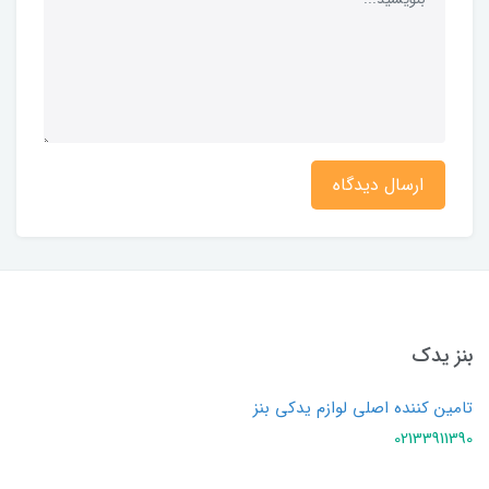
ارسال دیدگاه
بنز یدک
تامین کننده اصلی لوازم یدکی بنز
02133911390