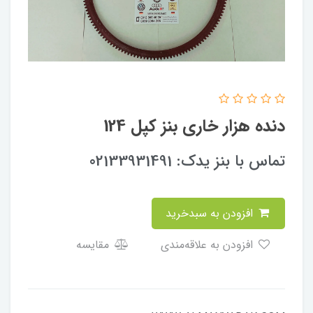
دنده هزار خاری بنز کپل 124
تماس با بنز یدک: 02133931491
افزودن به سبدخرید
افزودن به علاقه‌مندی
مقایسه