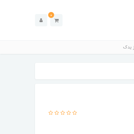
0
ز یدک