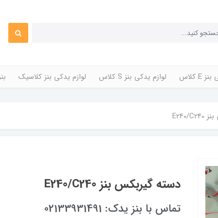
 E کلاس
لوازم یدکی بنز S کلاس
لوازم یدکی بنز کلاسیک
بن
E240/C
دسته گیربکس بنز E240/C240
تماس با بنز یدک: 02133931491