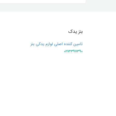
بنز یدک
تامین کننده اصلی لوازم یدکی بنز
02133911390