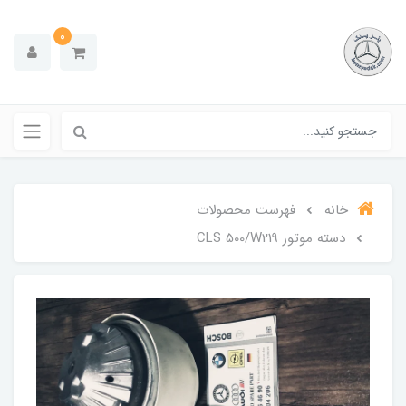
0
خانه
فهرست محصولات
دسته موتور CLS 500/W219