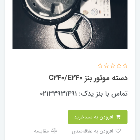
دسته موتور بنز C240/E240
تماس با بنز یدک: 02133931491
افزودن به سبدخرید
افزودن به علاقه‌مندی
مقایسه