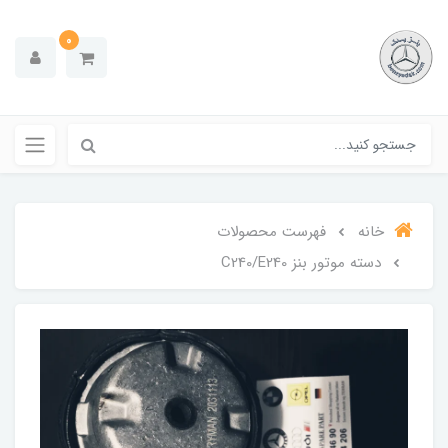
0
خانه
فهرست محصولات
دسته موتور بنز C240/E240