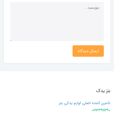
ارسال دیدگاه
بنز یدک
تامین کننده اصلی لوازم یدکی بنز
02133911390