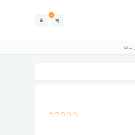
0
ز یدک