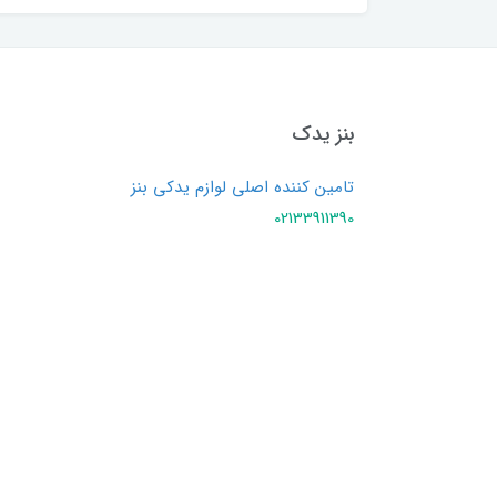
بنز یدک
تامین کننده اصلی لوازم یدکی بنز
02133911390